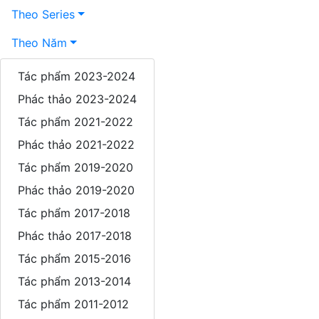
Theo Series
Theo Năm
Điêu Khắc
Tác phẩm 2023-2024
Phác thảo 2023-2024
Sơn mài
Tác phẩm 2021-2022
Giới thiệu
Phác thảo 2021-2022
Triển lãm
Tác phẩm 2019-2020
Tin tức / Báo chí
Phác thảo 2019-2020
Tác phẩm 2017-2018
Bài viết phân tích
Phác thảo 2017-2018
Sách / Tài liệu
Tác phẩm 2015-2016
Liên kết website
Tác phẩm 2013-2014
Videos
Tác phẩm 2011-2012