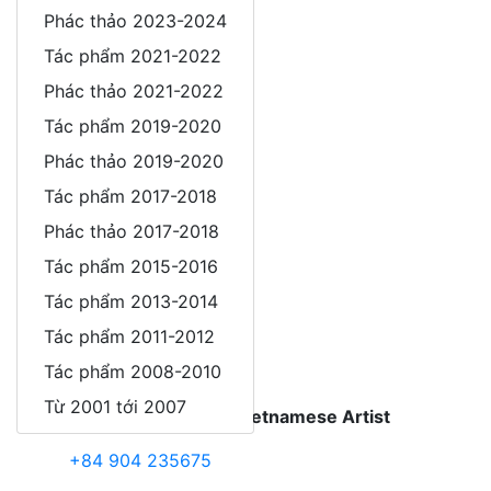
Phác thảo 2023-2024
Sơn mài
Tác phẩm 2021-2022
Giới thiệu
Phác thảo 2021-2022
Triển lãm
Tác phẩm 2019-2020
Tin tức / Báo chí
Phác thảo 2019-2020
Tác phẩm 2017-2018
Bài viết phân tích
Phác thảo 2017-2018
Sách / Tài liệu
Tác phẩm 2015-2016
Liên kết website
Tác phẩm 2013-2014
Videos
Tác phẩm 2011-2012
Tác phẩm 2008-2010
Liên hệ
Từ 2001 tới 2007
Pham Huy Thong - Vietnamese Artist
+84 904 235675