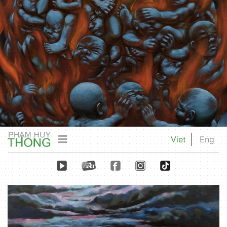
Viet
Eng