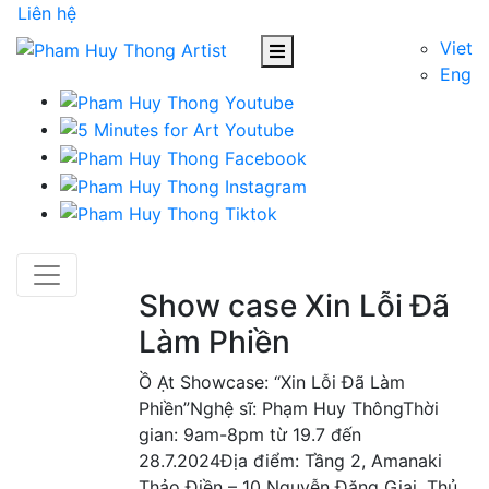
Liên hệ
Viet
Eng
Show case Xin Lỗi Đã
Làm Phiền
Ồ Ạt Showcase: “Xin Lỗi Đã Làm
Phiền”Nghệ sĩ: Phạm Huy ThôngThời
gian: 9am-8pm từ 19.7 đến
28.7.2024Địa điểm: Tầng 2, Amanaki
Thảo Điền – 10 Nguyễn Đăng Giai, Thủ