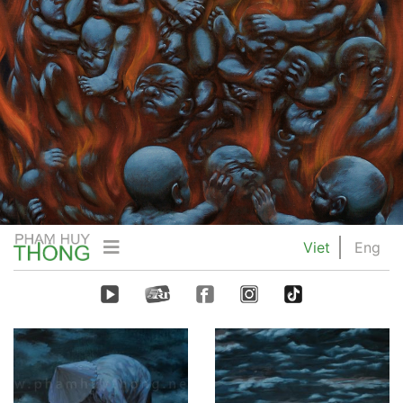
Viet
Eng