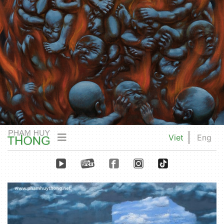
Viet
Eng