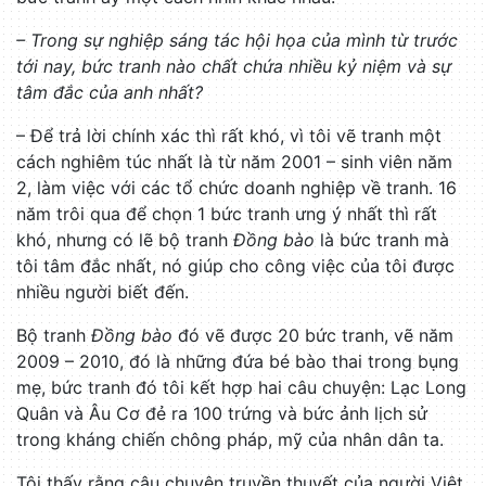
– Trong sự nghiệp sáng tác hội họa của mình từ trước
tới nay, bức tranh nào chất chứa nhiều kỷ niệm và sự
tâm đắc của anh nhất?
– Để trả lời chính xác thì rất khó, vì tôi vẽ tranh một
cách nghiêm túc nhất là từ năm 2001 – sinh viên năm
2, làm việc với các tổ chức doanh nghiệp về tranh. 16
năm trôi qua để chọn 1 bức tranh ưng ý nhất thì rất
khó, nhưng có lẽ bộ tranh
Đồng bào
là bức tranh mà
tôi tâm đắc nhất, nó giúp cho công việc của tôi được
nhiều người biết đến.
Bộ tranh
Đồng bào
đó vẽ được 20 bức tranh, vẽ năm
2009 – 2010, đó là những đứa bé bào thai trong bụng
mẹ, bức tranh đó tôi kết hợp hai câu chuyện: Lạc Long
Quân và Âu Cơ đẻ ra 100 trứng và bức ảnh lịch sử
trong kháng chiến chông pháp, mỹ của nhân dân ta.
Tôi thấy rằng câu chuyện truyền thuyết của người Việt