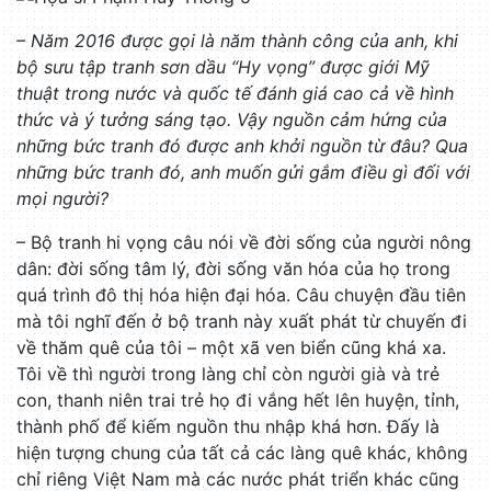
– Năm 2016 được gọi là năm thành công của anh, khi
bộ sưu tập tranh sơn dầu “Hy vọng” được giới Mỹ
thuật trong nước và quốc tế đánh giá cao cả về hình
thức và ý tưởng sáng tạo. Vậy nguồn cảm hứng của
những bức tranh đó được anh khởi nguồn từ đâu? Qua
những bức tranh đó, anh muốn gửi gắm điều gì đối với
mọi người?
– Bộ tranh hi vọng câu nói về đời sống của người nông
dân: đời sống tâm lý, đời sống văn hóa của họ trong
quá trình đô thị hóa hiện đại hóa. Câu chuyện đầu tiên
mà tôi nghĩ đến ở bộ tranh này xuất phát từ chuyến đi
về thăm quê của tôi – một xã ven biển cũng khá xa.
Tôi về thì người trong làng chỉ còn người già và trẻ
con, thanh niên trai trẻ họ đi vắng hết lên huyện, tỉnh,
thành phố để kiếm nguồn thu nhập khá hơn. Đấy là
hiện tượng chung của tất cả các làng quê khác, không
chỉ riêng Việt Nam mà các nước phát triển khác cũng