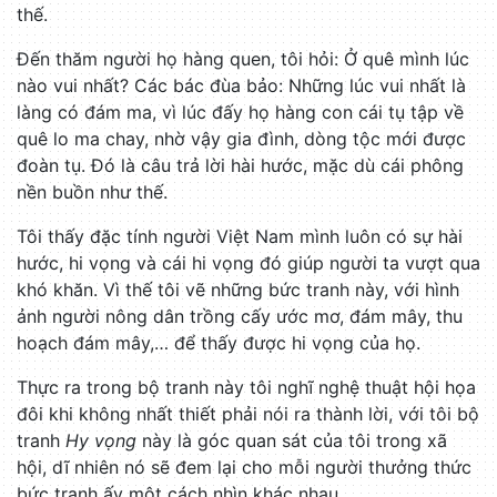
thế.
Đến thăm người họ hàng quen, tôi hỏi: Ở quê mình lúc
nào vui nhất? Các bác đùa bảo: Những lúc vui nhất là
làng có đám ma, vì lúc đấy họ hàng con cái tụ tập về
quê lo ma chay, nhờ vậy gia đình, dòng tộc mới được
đoàn tụ. Đó là câu trả lời hài hước, mặc dù cái phông
nền buồn như thế.
Tôi thấy đặc tính người Việt Nam mình luôn có sự hài
hước, hi vọng và cái hi vọng đó giúp người ta vượt qua
khó khăn. Vì thế tôi vẽ những bức tranh này, với hình
ảnh người nông dân trồng cấy ước mơ, đám mây, thu
hoạch đám mây,… để thấy được hi vọng của họ.
Thực ra trong bộ tranh này tôi nghĩ nghệ thuật hội họa
đôi khi không nhất thiết phải nói ra thành lời, với tôi bộ
tranh
Hy vọng
này là góc quan sát của tôi trong xã
hội, dĩ nhiên nó sẽ đem lại cho mỗi người thưởng thức
bức tranh ấy một cách nhìn khác nhau.