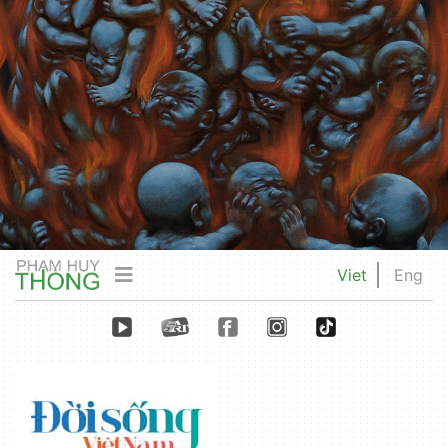
Viet
Eng