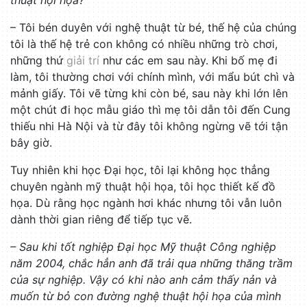
thuật hội họa?
– Tôi bén duyên với nghệ thuật từ bé, thế hệ của chúng
tôi là thế hệ trẻ con không có nhiều những trò chơi,
những thứ
giải trí
như các em sau này. Khi bố mẹ đi
làm, tôi thường chơi với chính mình, với mẩu bút chì và
mảnh giấy. Tôi vẽ từng khi còn bé, sau này khi lớn lên
một chút đi học mẫu giáo thì mẹ tôi dẫn tôi đến Cung
thiếu nhi Hà Nội và từ đây tôi không ngừng vẽ tới tận
bây giờ.
Tuy nhiên khi học Đại học, tôi lại không học thẳng
chuyên ngành mỹ thuật hội họa, tôi học thiết kế đồ
họa. Dù rằng học ngành hơi khác nhưng tôi vẫn luôn
dành thời gian riêng để tiếp tục vẽ.
– Sau khi tốt nghiệp Đại học Mỹ thuật Công nghiệp
năm 2004, chắc hẳn anh đã trải qua những thăng trầm
của sự nghiệp. Vậy có khi nào anh cảm thấy nản và
muốn từ bỏ con đường nghệ thuật hội họa của mình