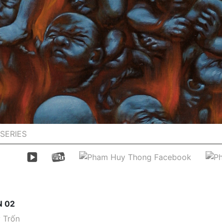
SERIES
 02
 Trốn