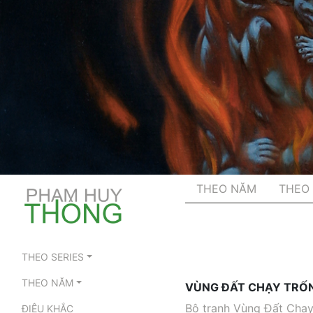
THEO NĂM
THEO 
THEO SERIES
THEO NĂM
VÙNG ĐẤT CHẠY TRỐN
Bộ tranh Vùng Đất Chạy
ĐIÊU KHẮC