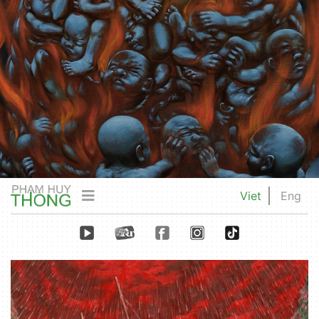
Viet
Eng