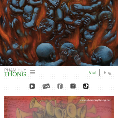
Viet
Eng