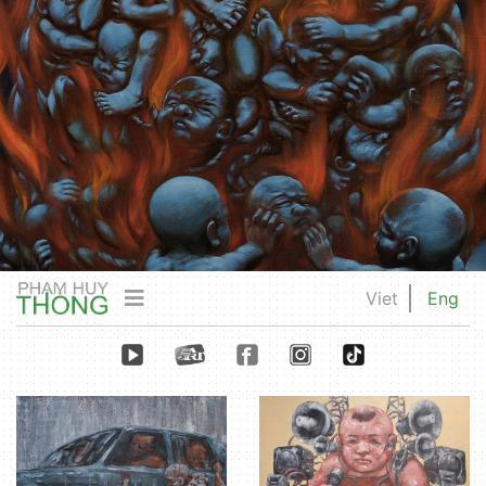
Viet
Eng