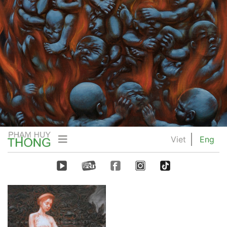
Viet
Eng