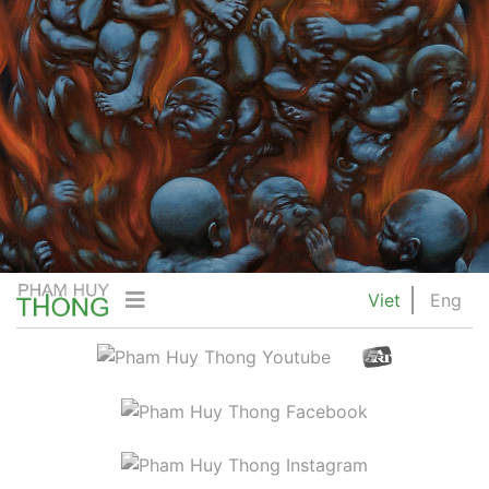
Viet
Eng