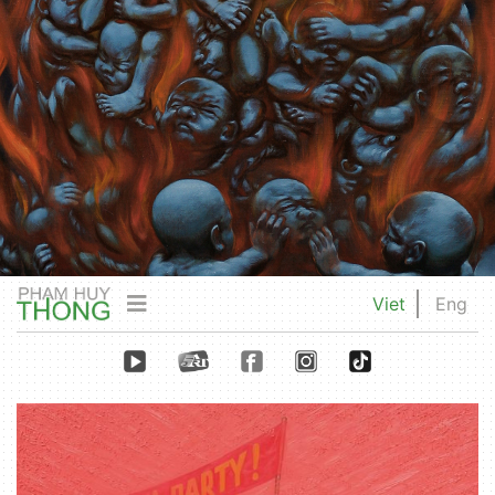
Viet
Eng