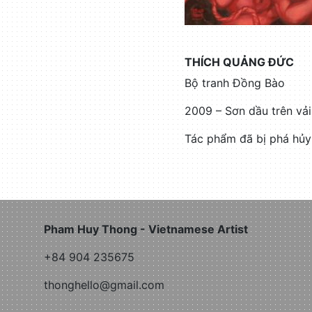
THÍCH QUẢNG ĐỨC
Bộ tranh Đồng Bào
2009 – Sơn dầu trên vả
Tác phẩm đã bị phá hủy
Pham Huy Thong - Vietnamese Artist
+84 904 235675
thonghello@gmail.com