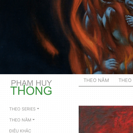
THEO NĂM
THEO 
THEO SERIES
THEO NĂM
ĐIÊU KHẮC