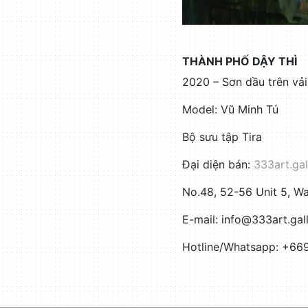
THÀNH PHỐ DẬY THÌ
2020 – Sơn dầu trên vả
Model: Vũ Minh Tú
Bộ sưu tập Tira
Đại diện bán:
333art.gal
No.48, 52-56 Unit 5, 
E-mail: info@333art.gal
Hotline/Whatsapp: +6