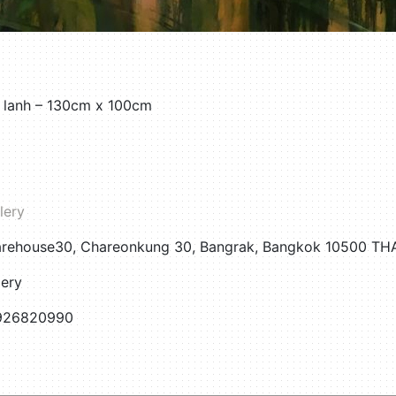
i lanh – 130cm x 100cm
lery
Warehouse30, Chareonkung 30, Bangrak, Bangkok 10500 T
lery
6926820990