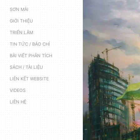
SƠN MÀI
GIỚI THIỆU
TRIỂN LÃM
TIN TỨC / BÁO CHÍ
BÀI VIẾT PHÂN TÍCH
SÁCH / TÀI LIỆU
LIÊN KẾT WEBSITE
VIDEOS
LIÊN HỆ