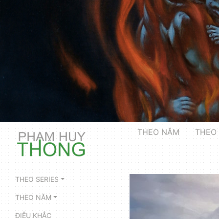
THEO NĂM
THEO 
THEO SERIES
THEO NĂM
ĐIÊU KHẮC