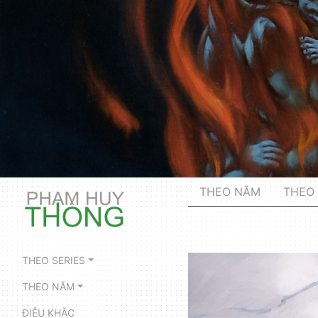
THEO NĂM
THEO 
THEO SERIES
THEO NĂM
ĐIÊU KHẮC