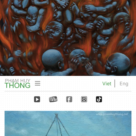
Viet
Eng