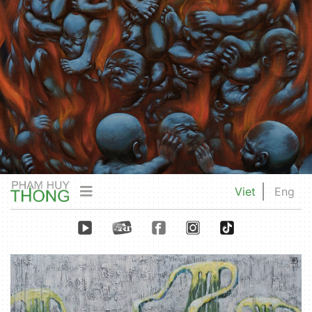
Viet
Eng