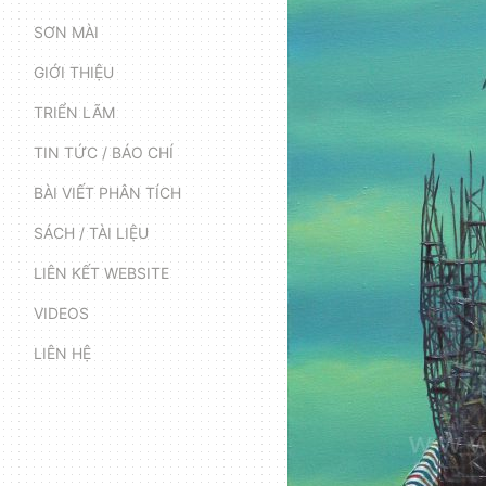
SƠN MÀI
GIỚI THIỆU
TRIỂN LÃM
TIN TỨC / BÁO CHÍ
BÀI VIẾT PHÂN TÍCH
SÁCH / TÀI LIỆU
LIÊN KẾT WEBSITE
VIDEOS
LIÊN HỆ