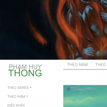
THEO NĂM
THEO 
THEO SERIES
THEO NĂM
ĐIÊU KHẮC