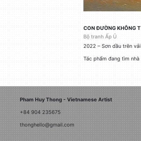
CON ĐƯỜNG KHÔNG T
Bộ tranh Ấp Ủ
2022 – Sơn dầu trên vả
Tác phẩm đang tìm nhà 
Pham Huy Thong - Vietnamese Artist
+84 904 235675
thonghello@gmail.com