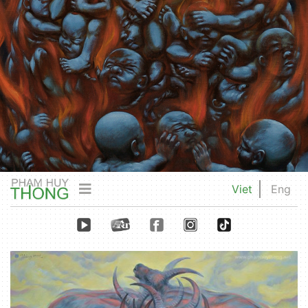
Viet
Eng