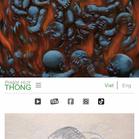
Viet
Eng