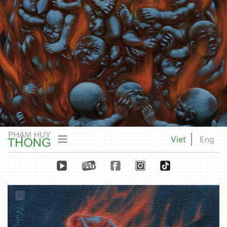
Viet
Eng