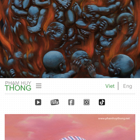
Viet
Eng