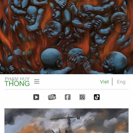
Viet
Eng