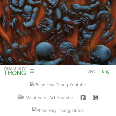
Viet
Eng