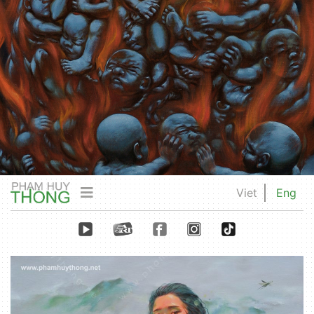
Viet
Eng