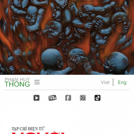
Viet
Eng