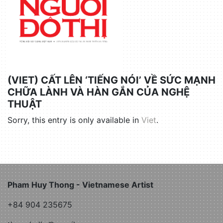
(VIET) CẤT LÊN ‘TIẾNG NÓI’ VỀ SỨC MẠNH
CHỮA LÀNH VÀ HÀN GẮN CỦA NGHỆ
THUẬT
Sorry, this entry is only available in
Viet
.
Pham Huy Thong - Vietnamese Artist
+84 904 235675