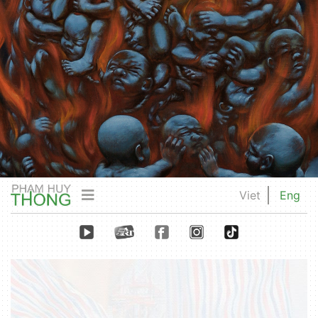
Viet
Eng