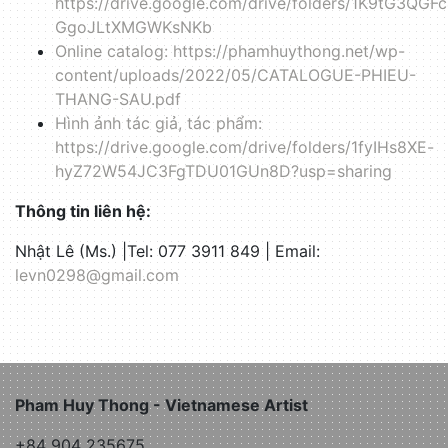
https://drive.google.com/drive/folders/1K9tG3QGF
GgoJLtXMGWKsNKb
Online catalog: https://phamhuythong.net/wp-
content/uploads/2022/05/CATALOGUE-PHIEU-
THANG-SAU.pdf
Hình ảnh tác giả, tác phẩm:
https://drive.google.com/drive/folders/1fyIHs8XE-
hyZ72W54JC3FgTDU01GUn8D?usp=sharing
Thông tin liên hệ:
Nhật Lê (Ms.) |Tel: 077 3911 849 | Email:
levn0298@gmail.com
Pham Huy Thong - Vietnamese Artist
+84 904 235675