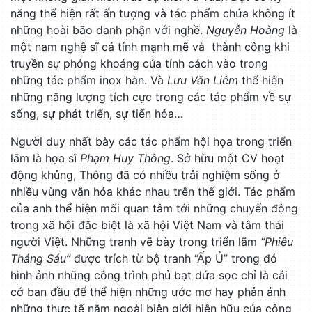
năng thể hiện rất ấn tượng và tác phẩm chứa không ít
những hoài bão danh phận với nghề.
Nguyễn Hoàng
là
một nam nghệ sĩ cá tính mạnh mẽ và thành công khi
truyền sự phóng khoáng của tính cách vào trong
những tác phẩm inox hàn. Và
Lưu Văn Liêm
thể hiện
những năng lượng tích cực trong các tác phẩm về sự
sống, sự phát triển, sự tiến hóa…
Người duy nhất bày các tác phẩm hội họa trong triển
lãm là họa sĩ
Phạm Huy Thông
. Sở hữu một CV hoạt
động khủng, Thông đã có nhiều trải nghiệm sống ở
nhiều vùng văn hóa khác nhau trên thế giới. Tác phẩm
của anh thể hiện mối quan tâm tới những chuyển động
trong xã hội đặc biệt là xã hội Việt Nam và tâm thái
người Việt. Những tranh vẽ bày trong triển lãm
“Phiêu
Tháng Sáu”
được trích từ bộ tranh “Ấp Ủ” trong đó
hình ảnh những công trình phủ bạt dứa sọc chỉ là cái
cớ ban đầu để thể hiện những ước mơ hay phản ảnh
những thực tế nằm ngoài biên giới hiện hữu của công