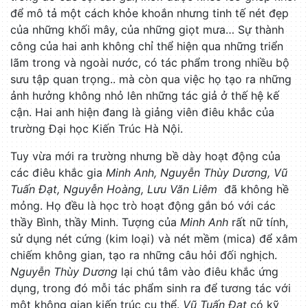
để mô tả một cách khỏe khoắn nhưng tinh tế nét đẹp
của những khối mây, của những giọt mưa… Sự thành
công của hai anh không chỉ thể hiện qua những triển
lãm trong và ngoài nước, có tác phẩm trong nhiều bộ
sưu tập quan trọng.. mà còn qua việc họ tạo ra những
ảnh hưởng không nhỏ lên những tác giả ở thế hệ kế
cận. Hai anh hiện đang là giảng viên điêu khắc của
trường Đại học Kiến Trúc Hà Nội.
Tuy vừa mới ra trường nhưng bề dày hoạt động của
các điêu khắc gia
Minh Anh, Nguyễn Thùy Dương, Vũ
Tuấn Đạt, Nguyễn Hoàng, Lưu Văn Liêm
đã không hề
mỏng. Họ đều là học trò hoạt động gắn bó với các
thầy Bình, thầy Minh. Tượng của
Minh Anh
rất nữ tính,
sử dụng nét cứng (kim loại) và nét mềm (mica) để xâm
chiếm không gian, tạo ra những câu hỏi đối nghịch.
Nguyễn Thùy Dương
lại chú tâm vào điêu khắc ứng
dụng, trong đó mỗi tác phẩm sinh ra để tương tác với
một không gian kiến trúc cụ thể.
Vũ Tuấn Đạt
có kỹ