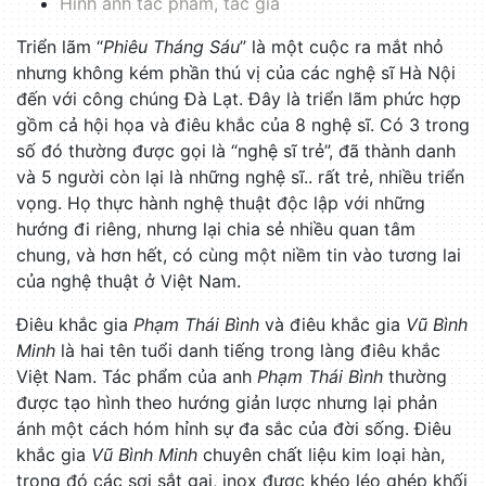
Hình ảnh tác phẩm, tác giả
Triển lãm “
Phiêu Tháng Sáu
” là một cuộc ra mắt nhỏ
nhưng không kém phần thú vị của các nghệ sĩ Hà Nội
đến với công chúng Đà Lạt. Đây là triển lãm phức hợp
gồm cả hội họa và điêu khắc của 8 nghệ sĩ. Có 3 trong
số đó thường được gọi là “nghệ sĩ trẻ”, đã thành danh
và 5 người còn lại là những nghệ sĩ.. rất trẻ, nhiều triển
vọng. Họ thực hành nghệ thuật độc lập với những
hướng đi riêng, nhưng lại chia sẻ nhiều quan tâm
chung, và hơn hết, có cùng một niềm tin vào tương lai
của nghệ thuật ở Việt Nam.
Điêu khắc gia
Phạm Thái Bình
và điêu khắc gia
Vũ Bình
Minh
là hai tên tuổi danh tiếng trong làng điêu khắc
Việt Nam. Tác phẩm của anh
Phạm Thái Bình
thường
được tạo hình theo hướng giản lược nhưng lại phản
ánh một cách hóm hỉnh sự đa sắc của đời sống. Điêu
khắc gia
Vũ Bình Minh
chuyên chất liệu kim loại hàn,
trong đó các sợi sắt gai, inox được khéo léo ghép khối