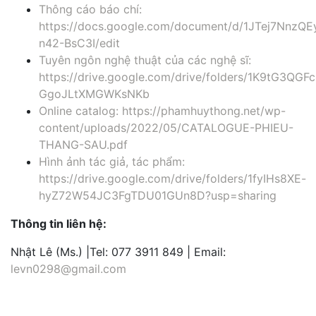
Thông cáo báo chí:
https://docs.google.com/document/d/1JTej7NnzQ
n42-BsC3I/edit
Tuyên ngôn nghệ thuật của các nghệ sĩ:
https://drive.google.com/drive/folders/1K9tG3QGF
GgoJLtXMGWKsNKb
Online catalog: https://phamhuythong.net/wp-
content/uploads/2022/05/CATALOGUE-PHIEU-
THANG-SAU.pdf
Hình ảnh tác giả, tác phẩm:
https://drive.google.com/drive/folders/1fyIHs8XE-
hyZ72W54JC3FgTDU01GUn8D?usp=sharing
Thông tin liên hệ:
Nhật Lê (Ms.) |Tel: 077 3911 849 | Email:
levn0298@gmail.com