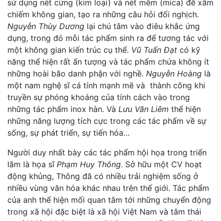
sử dụng nét cứng (kim loại) và nét mềm (mica) để xâm
chiếm không gian, tạo ra những câu hỏi đối nghịch.
Nguyễn Thùy Dương
lại chú tâm vào điêu khắc ứng
dụng, trong đó mỗi tác phẩm sinh ra để tương tác với
một không gian kiến trúc cụ thể.
Vũ Tuấn Đạt
có kỹ
năng thể hiện rất ấn tượng và tác phẩm chứa không ít
những hoài bão danh phận với nghề.
Nguyễn Hoàng
là
một nam nghệ sĩ cá tính mạnh mẽ và thành công khi
truyền sự phóng khoáng của tính cách vào trong
những tác phẩm inox hàn. Và
Lưu Văn Liêm
thể hiện
những năng lượng tích cực trong các tác phẩm về sự
sống, sự phát triển, sự tiến hóa…
Người duy nhất bày các tác phẩm hội họa trong triển
lãm là họa sĩ
Phạm Huy Thông
. Sở hữu một CV hoạt
động khủng, Thông đã có nhiều trải nghiệm sống ở
nhiều vùng văn hóa khác nhau trên thế giới. Tác phẩm
của anh thể hiện mối quan tâm tới những chuyển động
trong xã hội đặc biệt là xã hội Việt Nam và tâm thái