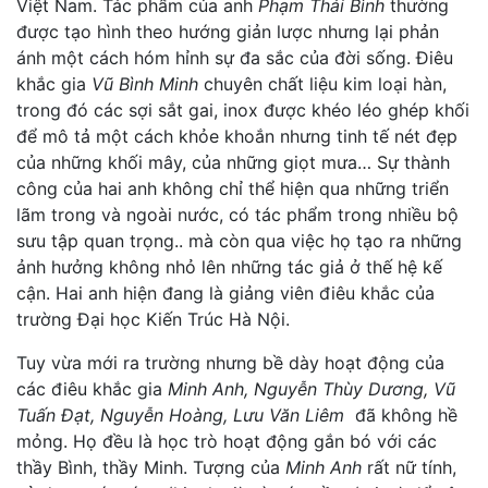
Việt Nam. Tác phẩm của anh
Phạm Thái Bình
thường
được tạo hình theo hướng giản lược nhưng lại phản
ánh một cách hóm hỉnh sự đa sắc của đời sống. Điêu
khắc gia
Vũ Bình Minh
chuyên chất liệu kim loại hàn,
trong đó các sợi sắt gai, inox được khéo léo ghép khối
để mô tả một cách khỏe khoắn nhưng tinh tế nét đẹp
của những khối mây, của những giọt mưa… Sự thành
công của hai anh không chỉ thể hiện qua những triển
lãm trong và ngoài nước, có tác phẩm trong nhiều bộ
sưu tập quan trọng.. mà còn qua việc họ tạo ra những
ảnh hưởng không nhỏ lên những tác giả ở thế hệ kế
cận. Hai anh hiện đang là giảng viên điêu khắc của
trường Đại học Kiến Trúc Hà Nội.
Tuy vừa mới ra trường nhưng bề dày hoạt động của
các điêu khắc gia
Minh Anh, Nguyễn Thùy Dương, Vũ
Tuấn Đạt, Nguyễn Hoàng, Lưu Văn Liêm
đã không hề
mỏng. Họ đều là học trò hoạt động gắn bó với các
thầy Bình, thầy Minh. Tượng của
Minh Anh
rất nữ tính,