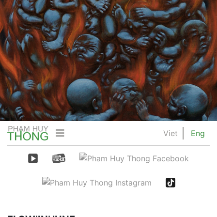
Viet
Eng