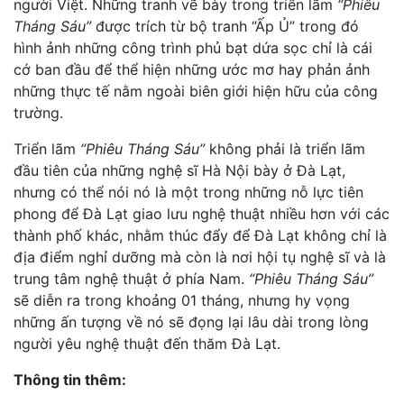
người Việt. Những tranh vẽ bày trong triển lãm
“Phiêu
Tháng Sáu”
được trích từ bộ tranh “Ấp Ủ” trong đó
hình ảnh những công trình phủ bạt dứa sọc chỉ là cái
cớ ban đầu để thể hiện những ước mơ hay phản ảnh
những thực tế nằm ngoài biên giới hiện hữu của công
trường.
Triển lãm
“Phiêu Tháng Sáu”
không phải là triển lãm
đầu tiên của những nghệ sĩ Hà Nội bày ở Đà Lạt,
nhưng có thể nói nó là một trong những nỗ lực tiên
phong để Đà Lạt giao lưu nghệ thuật nhiều hơn với các
thành phố khác, nhằm thúc đẩy để Đà Lạt không chỉ là
địa điểm nghỉ dưỡng mà còn là nơi hội tụ nghệ sĩ và là
trung tâm nghệ thuật ở phía Nam.
“Phiêu Tháng Sáu”
sẽ diễn ra trong khoảng 01 tháng, nhưng hy vọng
những ấn tượng về nó sẽ đọng lại lâu dài trong lòng
người yêu nghệ thuật đến thăm Đà Lạt.
Thông tin thêm: