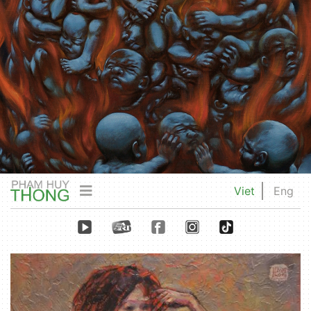
Viet
Eng