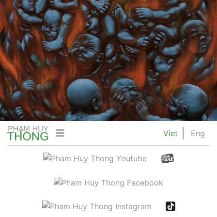
Viet
Eng