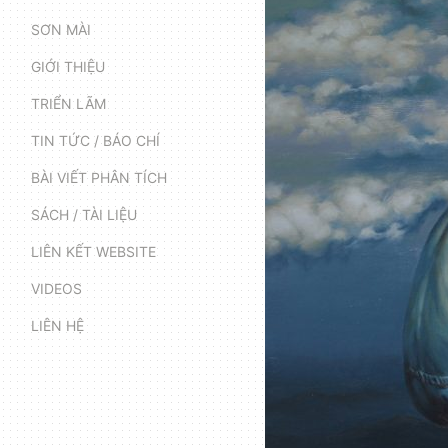
SƠN MÀI
GIỚI THIỆU
TRIỂN LÃM
TIN TỨC / BÁO CHÍ
BÀI VIẾT PHÂN TÍCH
SÁCH / TÀI LIỆU
LIÊN KẾT WEBSITE
VIDEOS
LIÊN HỆ