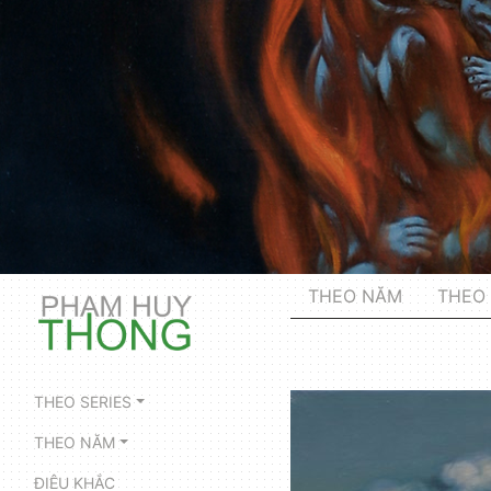
THEO NĂM
THEO 
THEO SERIES
THEO NĂM
ĐIÊU KHẮC