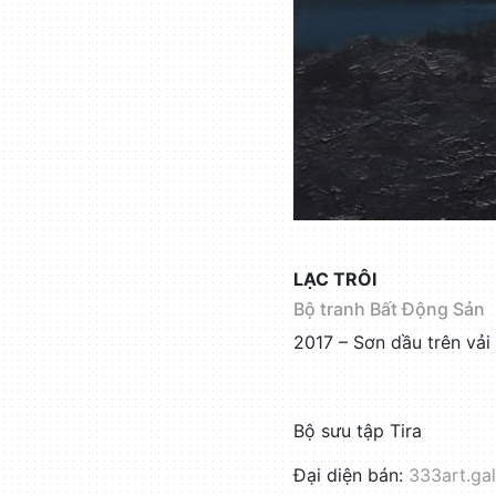
LẠC TRÔI
Bộ tranh Bất Động Sản
2017 – Sơn dầu trên vả
Bộ sưu tập Tira
Đại diện bán:
333art.gal