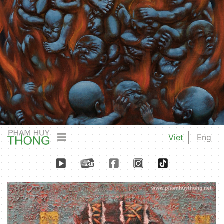
Viet
Eng