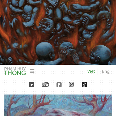
Viet
Eng