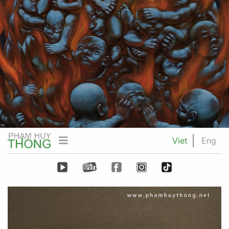
Viet
Eng