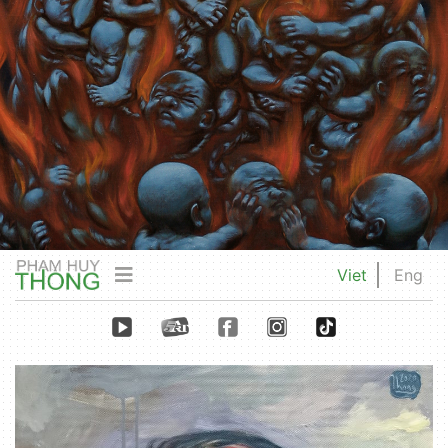
Viet
Eng