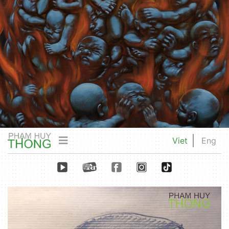
Viet
Eng